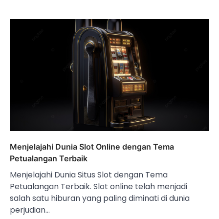
Menjelajahi Dunia Slot Online dengan Tema
Petualangan Terbaik
Menjelajahi Dunia Situs Slot dengan Tema
Petualangan Terbaik. Slot online telah menjadi
salah satu hiburan yang paling diminati di dunia
perjudian…