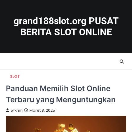
Skip
to
content
grand188slot.org PUSAT
BERITA SLOT ONLINE
SLOT
Panduan Memilih Slot Online
Terbaru yang Menguntungkan
wfknm
Maret 8, 2025