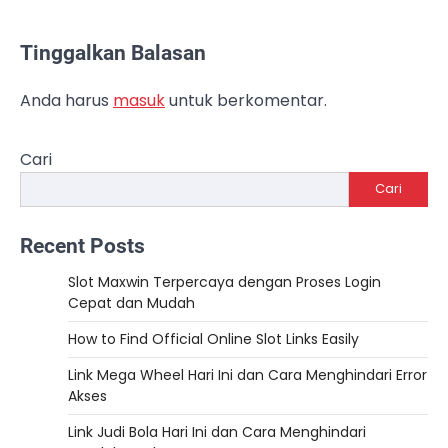
Tinggalkan Balasan
Anda harus
masuk
untuk berkomentar.
Cari
Cari
Recent Posts
Slot Maxwin Terpercaya dengan Proses Login
Cepat dan Mudah
How to Find Official Online Slot Links Easily
Link Mega Wheel Hari Ini dan Cara Menghindari Error
Akses
Link Judi Bola Hari Ini dan Cara Menghindari