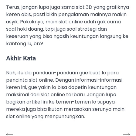
Terus, jangan lupa juga sama slot 3D yang grafiknya
keren abis, pasti bikin pengalaman mainnya makin
asyik. Pokoknya, main slot online udah gak cuma
soal hoki doang, tapi juga soal strategi dan
keseruan yang bisa ngasih keuntungan langsung ke
kantong lu, bro!
Akhir Kata
Nah, itu dia panduan-panduan gue buat lo para
pencinta slot online. Dengan informasi-informasi
keren ini, gue yakin lo bisa dapetin keuntungan
maksimal dari slot online terbaru. Jangan lupa
bagikan artikel ini ke temen-temen lo supaya
mereka juga bisa ikutan merasakan serunya main
slot online yang menguntungkan.
⟵
⟶
Navigasi