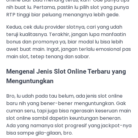
nih buat lu. Pertama, pastiin lu pilih slot yang punya
RTP tinggi biar peluang menangnya lebih gede.
Kedua, cek dulu provider slotnya, cari yang udah
teruji kualitasnya. Terakhir, jangan lupa manfaatin
bonus dan promonya ya, biar modal lu bisa lebih
awet buat main. Ingat, jangan terlalu emosional pas
main slot, tetep tenang dan sabar.
Mengenal Jenis Slot Online Terbaru yang
Menguntungkan
Bro, lu udah pada tau belum, ada jenis slot online
baru nih yang bener-bener menguntungkan. Gak
cuman seru, tapi juga bisa ngerasain keseruan main
slot online sambil dapetin keuntungan beneran.
Ada yang namanya slot progresif yang jackpot-nya
bisa sampe gila-gilaan, bro.