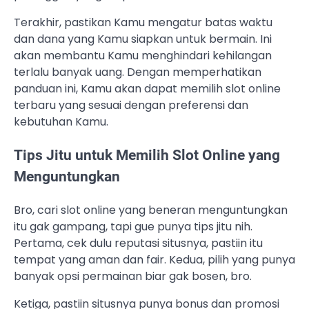
Terakhir, pastikan Kamu mengatur batas waktu
dan dana yang Kamu siapkan untuk bermain. Ini
akan membantu Kamu menghindari kehilangan
terlalu banyak uang. Dengan memperhatikan
panduan ini, Kamu akan dapat memilih slot online
terbaru yang sesuai dengan preferensi dan
kebutuhan Kamu.
Tips Jitu untuk Memilih Slot Online yang
Menguntungkan
Bro, cari slot online yang beneran menguntungkan
itu gak gampang, tapi gue punya tips jitu nih.
Pertama, cek dulu reputasi situsnya, pastiin itu
tempat yang aman dan fair. Kedua, pilih yang punya
banyak opsi permainan biar gak bosen, bro.
Ketiga, pastiin situsnya punya bonus dan promosi