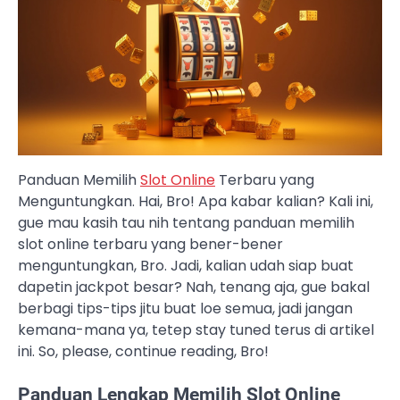
Panduan Memilih
Slot Online
Terbaru yang
Menguntungkan. Hai, Bro! Apa kabar kalian? Kali ini,
gue mau kasih tau nih tentang panduan memilih
slot online terbaru yang bener-bener
menguntungkan, Bro. Jadi, kalian udah siap buat
dapetin jackpot besar? Nah, tenang aja, gue bakal
berbagi tips-tips jitu buat loe semua, jadi jangan
kemana-mana ya, tetep stay tuned terus di artikel
ini. So, please, continue reading, Bro!
Panduan Lengkap Memilih Slot Online