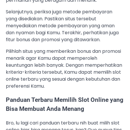
permainan yang beragam dan menarik.
Selanjutnya, periksa juga metode pembayaran
yang disediakan. Pastikan situs tersebut
menyediakan metode pembayaran yang aman
dan nyaman bagi Kamu. Terakhir, perhatikan juga
fitur bonus dan promosi yang ditawarkan.
Pilihlah situs yang memberikan bonus dan promosi
menarik agar Kamu dapat memperoleh
keuntungan lebih banyak. Dengan memperhatikan
kriteria-kriteria tersebut, Kamu dapat memilih slot
online terbaru yang sesuai dengan kebutuhan dan
preferensi Kamu.
Panduan Terbaru Memilih Slot Online yang
Bisa Membuat Anda Menang
Bro, lu lagi cari panduan terbaru nih buat milih slot
online biar bisa menang terus, kan? Gue punya tips