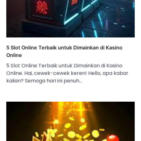
5 Slot Online Terbaik untuk Dimainkan di Kasino
Online
5 Slot Online Terbaik untuk Dimainkan di Kasino
Online. Hai, cewek-cewek keren! Hello, apa kabar
kalian? Semoga hari ini penuh…