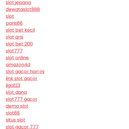
slot jepang
dewataslot888
slot
paris88
slot bet kecil
slot qris
slot bet 200
slot777
slot online
amazon4d
slot gacor hari ini
link slot gacor
liga123
slot dana
slot777 gacor
demo slot
slot88
situs slot
slot gacor 777