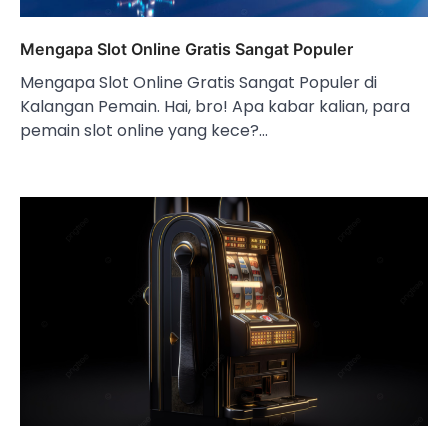
Mengapa Slot Online Gratis Sangat Populer
Mengapa Slot Online Gratis Sangat Populer di
Kalangan Pemain. Hai, bro! Apa kabar kalian, para
pemain slot online yang kece?…