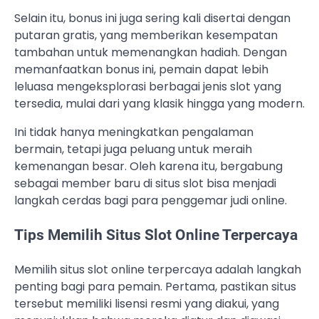
Selain itu, bonus ini juga sering kali disertai dengan
putaran gratis, yang memberikan kesempatan
tambahan untuk memenangkan hadiah. Dengan
memanfaatkan bonus ini, pemain dapat lebih
leluasa mengeksplorasi berbagai jenis slot yang
tersedia, mulai dari yang klasik hingga yang modern.
Ini tidak hanya meningkatkan pengalaman
bermain, tetapi juga peluang untuk meraih
kemenangan besar. Oleh karena itu, bergabung
sebagai member baru di situs slot bisa menjadi
langkah cerdas bagi para penggemar judi online.
Tips Memilih Situs Slot Online Terpercaya
Memilih situs slot online terpercaya adalah langkah
penting bagi para pemain. Pertama, pastikan situs
tersebut memiliki lisensi resmi yang diakui, yang