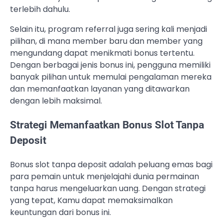
terlebih dahulu.
Selain itu, program referral juga sering kali menjadi
pilihan, di mana member baru dan member yang
mengundang dapat menikmati bonus tertentu.
Dengan berbagai jenis bonus ini, pengguna memiliki
banyak pilihan untuk memulai pengalaman mereka
dan memanfaatkan layanan yang ditawarkan
dengan lebih maksimal.
Strategi Memanfaatkan Bonus Slot Tanpa
Deposit
Bonus slot tanpa deposit adalah peluang emas bagi
para pemain untuk menjelajahi dunia permainan
tanpa harus mengeluarkan uang. Dengan strategi
yang tepat, Kamu dapat memaksimalkan
keuntungan dari bonus ini.