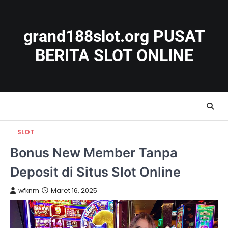
Skip
to
content
grand188slot.org PUSAT
BERITA SLOT ONLINE
SLOT
Bonus New Member Tanpa
Deposit di Situs Slot Online
wfknm
Maret 16, 2025