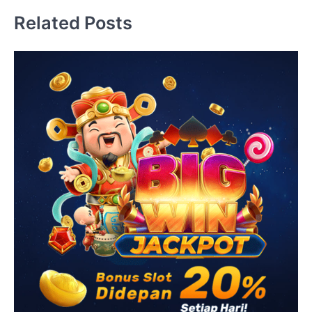
Related Posts